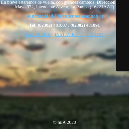
En breve estaremos de vuelta, con grandes cambios!
Dirección:
25 de
Mayo 972, Intendente Alvear, La Pampa (L6221AAT)
municipalidad@intendentealvear.gob.ar
Tel: (02302) 481007 / (02302) 481091
FACEBOOK
-
INSTAGRAM
-
TIKTOK
© mIA 2020