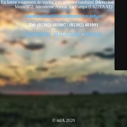
En breve estaremos de vuelta, con grandes cambios!
Dirección:
25 de
Mayo 972, Intendente Alvear, La Pampa (L6221AAT)
municipalidad@intendentealvear.gob.ar
Tel: (02302) 481007 / (02302) 481091
FACEBOOK
-
INSTAGRAM
-
TIKTOK
© mIA 2020