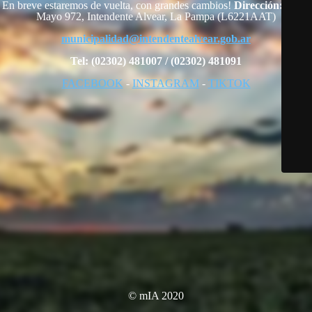
En breve estaremos de vuelta, con grandes cambios!
Dirección:
25 de
Mayo 972, Intendente Alvear, La Pampa (L6221AAT)
municipalidad@intendentealvear.gob.ar
Tel: (02302) 481007 / (02302) 481091
FACEBOOK
-
INSTAGRAM
-
TIKTOK
© mIA 2020