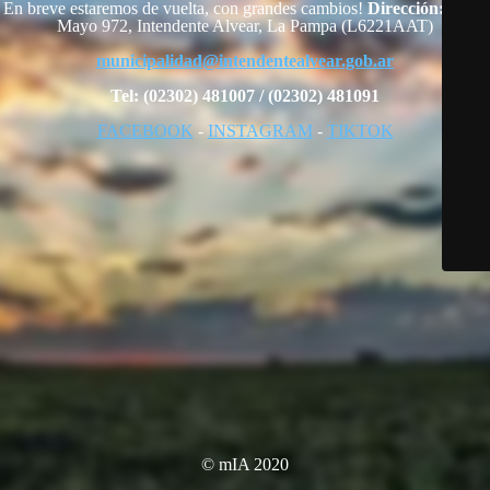
En breve estaremos de vuelta, con grandes cambios!
Dirección:
25 de
Mayo 972, Intendente Alvear, La Pampa (L6221AAT)
municipalidad@intendentealvear.gob.ar
Tel: (02302) 481007 / (02302) 481091
FACEBOOK
-
INSTAGRAM
-
TIKTOK
© mIA 2020