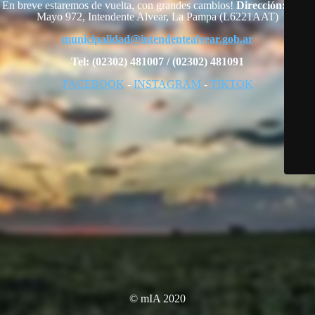
En breve estaremos de vuelta, con grandes cambios!
Dirección:
25 de
Mayo 972, Intendente Alvear, La Pampa (L6221AAT)
municipalidad@intendentealvear.gob.ar
Tel: (02302) 481007 / (02302) 481091
FACEBOOK
-
INSTAGRAM
-
TIKTOK
© mIA 2020