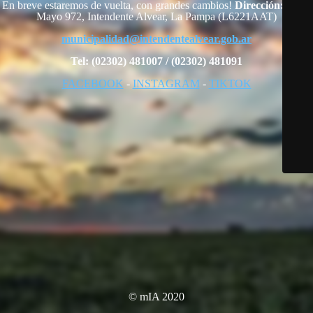
En breve estaremos de vuelta, con grandes cambios!
Dirección:
25 de
Mayo 972, Intendente Alvear, La Pampa (L6221AAT)
municipalidad@intendentealvear.gob.ar
Tel: (02302) 481007 / (02302) 481091
FACEBOOK
-
INSTAGRAM
-
TIKTOK
© mIA 2020