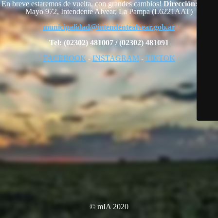
En breve estaremos de vuelta, con grandes cambios!
Dirección:
25 de
Mayo 972, Intendente Alvear, La Pampa (L6221AAT)
municipalidad@intendentealvear.gob.ar
Tel: (02302) 481007 / (02302) 481091
FACEBOOK
-
INSTAGRAM
-
TIKTOK
© mIA 2020