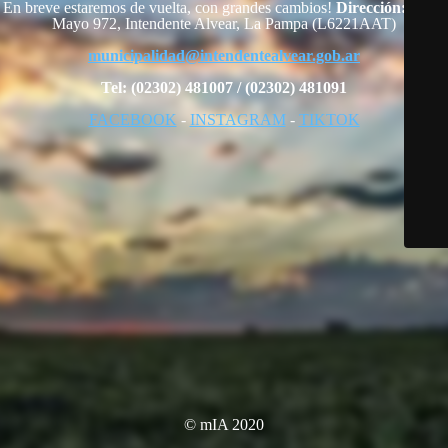
En breve estaremos de vuelta, con grandes cambios!
Dirección:
25 de
Mayo 972, Intendente Alvear, La Pampa (L6221AAT)
municipalidad@intendentealvear.gob.ar
Tel: (02302) 481007 / (02302) 481091
FACEBOOK
-
INSTAGRAM
-
TIKTOK
© mIA 2020