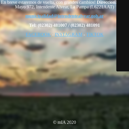
En breve estaremos de vuelta, con grandes cambios!
Dirección:
25 de
Mayo 972, Intendente Alvear, La Pampa (L6221AAT)
municipalidad@intendentealvear.gob.ar
Tel: (02302) 481007 / (02302) 481091
FACEBOOK
-
INSTAGRAM
-
TIKTOK
© mIA 2020