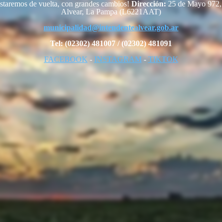
staremos de vuelta, con grandes cambios!
Dirección:
25 de Mayo 972, 
Alvear, La Pampa (L6221AAT)
municipalidad@intendentealvear.gob.ar
Tel: (02302) 481007 / (02302) 481091
FACEBOOK
-
INSTAGRAM
-
TIKTOK