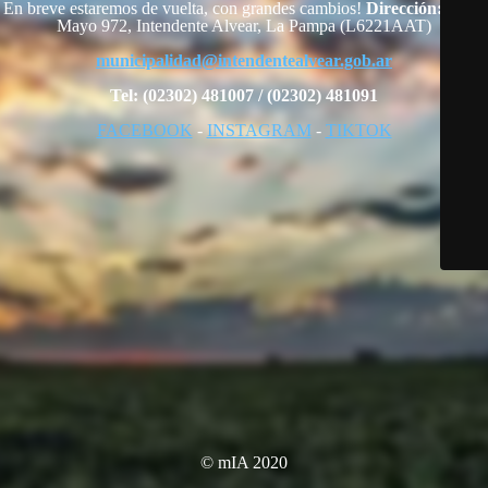
En breve estaremos de vuelta, con grandes cambios!
Dirección:
25 de
Mayo 972, Intendente Alvear, La Pampa (L6221AAT)
municipalidad@intendentealvear.gob.ar
Tel: (02302) 481007 / (02302) 481091
FACEBOOK
-
INSTAGRAM
-
TIKTOK
© mIA 2020