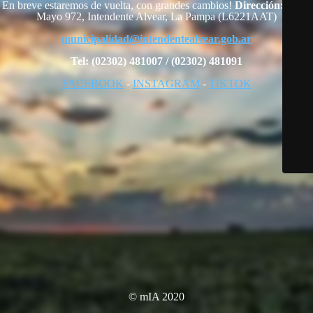
En breve estaremos de vuelta, con grandes cambios!
Dirección:
25 de
Mayo 972, Intendente Alvear, La Pampa (L6221AAT)
municipalidad@intendentealvear.gob.ar
Tel: (02302) 481007 / (02302) 481091
FACEBOOK
-
INSTAGRAM
-
TIKTOK
© mIA 2020