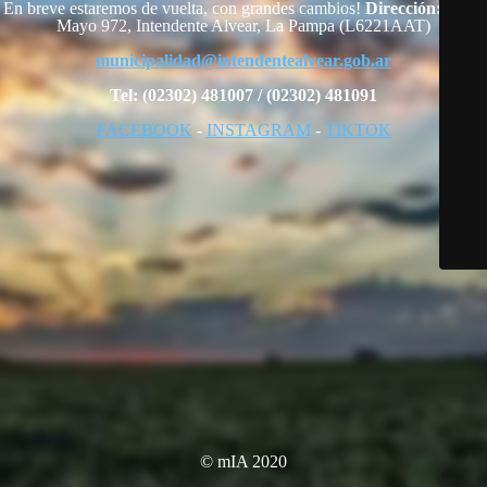
En breve estaremos de vuelta, con grandes cambios!
Dirección:
25 de
Mayo 972, Intendente Alvear, La Pampa (L6221AAT)
municipalidad@intendentealvear.gob.ar
Tel: (02302) 481007 / (02302) 481091
FACEBOOK
-
INSTAGRAM
-
TIKTOK
© mIA 2020