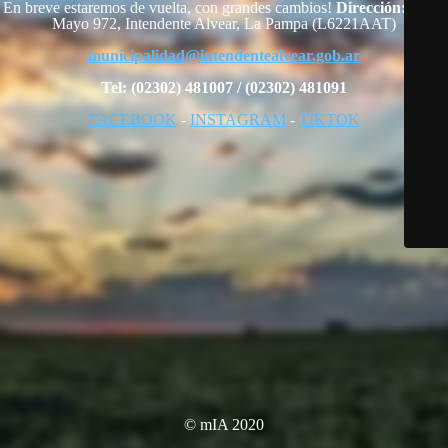
En breve estaremos de vuelta, con grandes cambios!
Dirección:
25 de
Mayo 972, Intendente Alvear, La Pampa (L6221AAT)
municipalidad@intendentealvear.gob.ar
Tel: (02302) 481007 / (02302) 481091
FACEBOOK
-
INSTAGRAM
-
TIKTOK
© mIA 2020