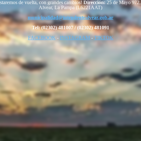
staremos de vuelta, con grandes cambios!
Dirección:
25 de Mayo 972, 
Alvear, La Pampa (L6221AAT)
municipalidad@intendentealvear.gob.ar
Tel: (02302) 481007 / (02302) 481091
FACEBOOK
-
INSTAGRAM
-
TIKTOK